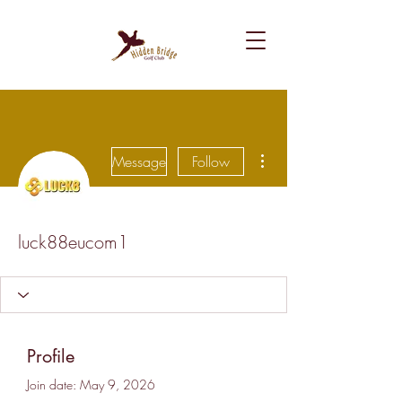
More actions
Message
Follow
luck88eucom1
Profile
Join date: May 9, 2026